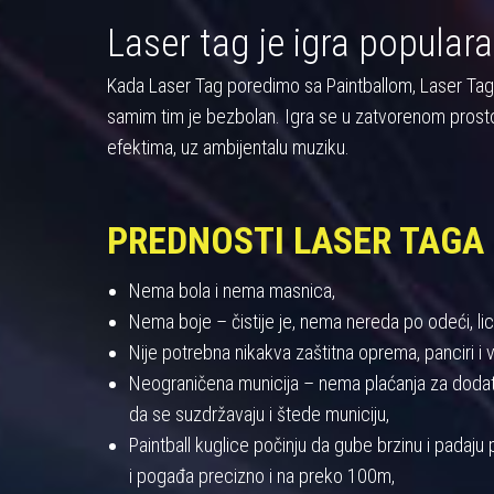
Laser tag je igra populara
Kada Laser Tag poredimo sa Paintballom, Laser Tag pre
samim tim je bezbolan. Igra se u zatvorenom prost
efektima, uz ambijentalu muziku.
PREDNOSTI LASER TAGA
Nema bola i nema masnica,
Nema boje – čistije je, nema nereda po odeći, licu
Nije potrebna nikakva zaštitna oprema, panciri i viz
Neograničena municija – nema plaćanja za dodatnu
da se suzdržavaju i štede municiju,
Paintball kuglice počinju da gube brzinu i padaj
i pogađa precizno i na preko 100m,