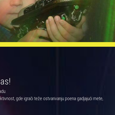
nas!
adu.
a aktivnost, gde igrači teže ostvarivanju poena gadjajući mete,