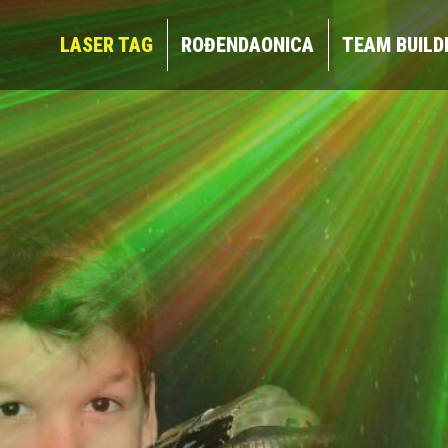
LASER TAG
ROĐENDAONICA
TEAM BUIL
LASER TAG
ROĐENDAONICA
TEAM BUILD