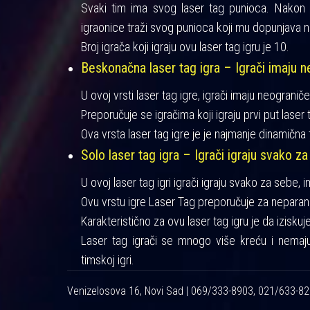
Svaki tim ima svog laser tag punioca. Nakon iz
igraonice traži svog punioca koji mu dopunjava n
Broj igrača koji igraju ovu laser tag igru je 10.
Beskonačna laser tag igra – Igrači imaju ne
U ovoj vrsti laser tag igre, igrači imaju neograniče
Preporučuje se igračima koji igraju prvi put laser t
Ova vrsta laser tag igre je je najmanje dinamična 
Solo laser tag igra – Igrači igraju svako za
U ovoj laser tag igri igrači igraju svako za sebe, 
Ovu vrstu igre Laser Tag preporučuje za neparan 
Karakteristično za ovu laser tag igru je da izisku
Laser tag igrači se mnogo više kreću i nemaj
timskoj igri.
Venizelosova 16, Novi Sad | 069/333-8903, 021/633-8