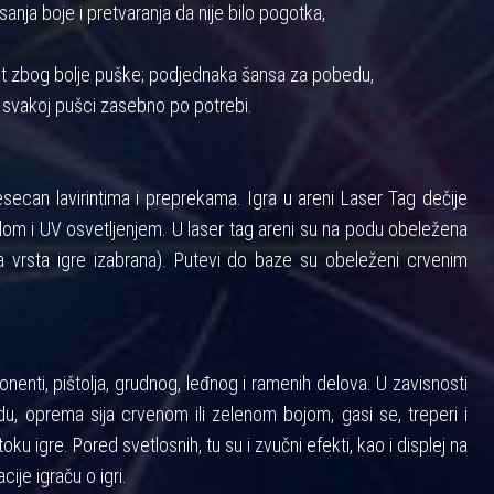
anja boje i pretvaranja da nije bilo pogotka,
nost zbog bolje puške; podjednaka šansa za pobedu,
 svakoj pušci zasebno po potrebi.
ecan lavirintima i preprekama. Igra u areni Laser Tag dečije
m i UV osvetljenjem. U laser tag areni su na podu obeležena
 vrsta igre izabrana). Putevi do baze su obeleženi crvenim
enti, pištolja, grudnog, leđnog i ramenih delova. U zavisnosti
u, oprema sija crvenom ili zelenom bojom, gasi se, treperi i
toku igre. Pored svetlosnih, tu su i zvučni efekti, kao i displej na
cije igraču o igri.