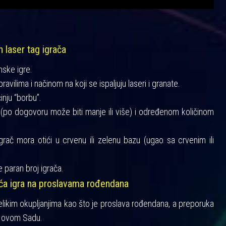
h laser tag igrača
mske igre.
vilima i načinom na koji se ispaljuju laseri i granate.
činju “borbu”.
a (po dogovoru može biti manje ili više) i određenom količinom
igrač mora otići u crvenu ili zelenu bazu (ugao sa crvenim ili
 paran broj igrača.
šća igra na proslavama rođendana
velikim okupljanjima kao što je proslava rođendana, a preporuka
 Novom Sadu.