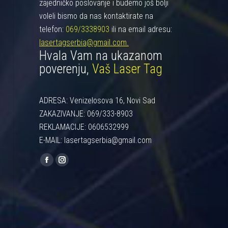
zajedničko poslovanje i budemo još bolji
voleli bismo da nas kontaktirate na
telefon:
069/3338903
ili na email adresu:
lasertagserbia@gmail.com.
Hvala Vam na ukazanom
poverenju,
Vaš Laser Tag
ADRESA: Venizelosova 16, Novi Sad
ZAKAZIVANJE: 069/333-8903
REKLAMACIJE: 0606532999
E-MAIL: lasertagserbia@gmail.com
Find us on:
Facebook
Instagram
page
page
opens
opens
in
in
new
new