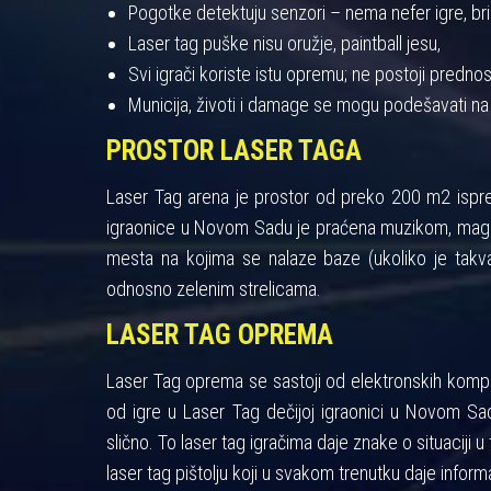
Pogotke detektuju senzori – nema nefer igre, bris
Laser tag puške nisu oružje, paintball jesu,
Svi igrači koriste istu opremu; ne postoji pred
Municija, životi i damage se mogu podešavati na
PROSTOR LASER TAGA
Laser Tag arena je prostor od preko 200 m2 ispres
igraonice u Novom Sadu je praćena muzikom, maglo
mesta na kojima se nalaze baze (ukoliko je takva
odnosno zelenim strelicama.
LASER TAG OPREMA
Laser Tag oprema se sastoji od elektronskih kompon
od igre u Laser Tag dečijoj igraonici u Novom Sad
slično. To laser tag igračima daje znake o situaciji u 
laser tag pištolju koji u svakom trenutku daje informa