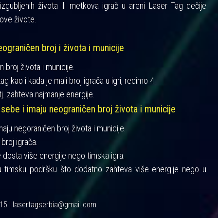
gubljenih života ili metkova igrač u areni Laser Tag dečije
ove živote.
ograničen broj i života i municije
n broj života i municije.
ag kao i kada je mali broj igrača u igri, recimo 4.
tj. zahteva najmanje energije.
 sebe i imaju neograničen broj života i municije
imaju negoraničen broj života i municije.
broj igrača.
je dosta više energije nego timska igra.
u timsku podršku što dodatno zahteva više energije nego u
215 | lasertagserbia@gmail.com