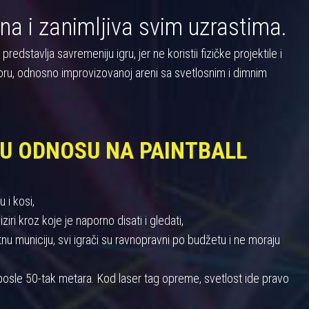
na i zanimljiva svim uzrastima.
dstavlja savremeniju igru, jer ne koristii fizičke projektile i
oru, odnosno improvizovanoj areni sa svetlosnim i dimnim
 U ODNOSU NA PAINTBALL
 i kosi,
iri kroz koje je naporno disati i gledati,
 municiju, svi igrači su ravnopravni po budžetu i ne moraju
u posle 50-tak metara. Kod laser tag opreme, svetlost ide pravo