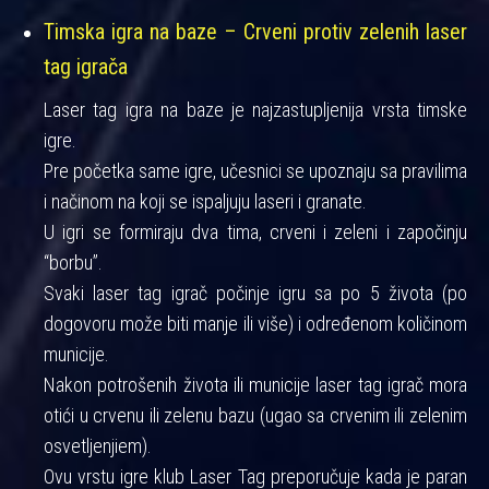
Timska igra na baze – Crveni protiv zelenih laser
tag igrača
Laser tag igra na baze je najzastupljenija vrsta timske
igre.
Pre početka same igre, učesnici se upoznaju sa pravilima
i načinom na koji se ispaljuju laseri i granate.
U igri se formiraju dva tima, crveni i zeleni i započinju
“borbu”.
Svaki laser tag igrač počinje igru sa po 5 života (po
dogovoru može biti manje ili više) i određenom količinom
municije.
Nakon potrošenih života ili municije laser tag igrač mora
otići u crvenu ili zelenu bazu (ugao sa crvenim ili zelenim
osvetljenjiem).
Ovu vrstu igre klub Laser Tag preporučuje kada je paran