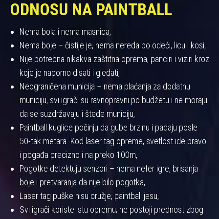
ODNOSU NA PAINTBALL
Nema bola i nema masnica,
Nema boje – čistije je, nema nereda po odeći, licu i kosi,
Nije potrebna nikakva zaštitna oprema, panciri i viziri kroz
koje je naporno disati i gledati,
Neograničena municija – nema plaćanja za dodatnu
municiju, svi igrači su ravnopravni po budžetu i ne moraju
da se suzdržavaju i štede municiju,
Paintball kuglice počinju da gube brzinu i padaju posle
50-tak metara. Kod laser tag opreme, svetlost ide pravo
i pogađa precizno i na preko 100m,
Pogotke detektuju senzori – nema nefer igre, brisanja
boje i pretvaranja da nije bilo pogotka,
Laser tag puške nisu oružje, paintball jesu,
Svi igrači koriste istu opremu; ne postoji prednost zbog