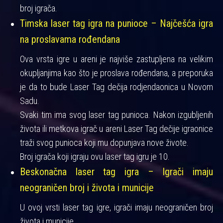
broj igrača.
Timska laser tag igra na punioce – Najčešća igra
na proslavama rođendana
Ova vrsta igre u areni je najviše zastupljena na velikim
okupljanjima kao što je proslava rođendana, a preporuka
je da to bude Laser Tag dečija rodjendaonica u Novom
Sadu.
Svaki tim ima svog laser tag punioca. Nakon izgubljenih
života ili metkova igrač u areni Laser Tag dečije igraonice
traži svog punioca koji mu dopunjava nove živote.
Broj igrača koji igraju ovu laser tag igru je 10.
Beskonačna laser tag igra – Igrači imaju
neograničen broj i života i municije
U ovoj vrsti laser tag igre, igrači imaju neograničen broj
života i municije.