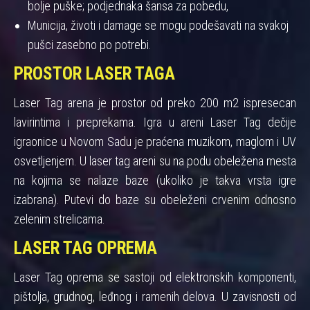
bolje puške; podjednaka šansa za pobedu,
Municija, životi i damage se mogu podešavati na svakoj
pušci zasebno po potrebi.
PROSTOR LASER TAGA
Laser Tag arena je prostor od preko 200 m2 ispresecan
lavirintima i preprekama. Igra u areni Laser Tag dečije
igraonice u Novom Sadu je praćena muzikom, maglom i UV
osvetljenjem. U laser tag areni su na podu obeležena mesta
na kojima se nalaze baze (ukoliko je takva vrsta igre
izabrana). Putevi do baze su obeleženi crvenim odnosno
zelenim strelicama.
LASER TAG OPREMA
Laser Tag oprema se sastoji od elektronskih komponenti,
pištolja, grudnog, leđnog i ramenih delova. U zavisnosti od