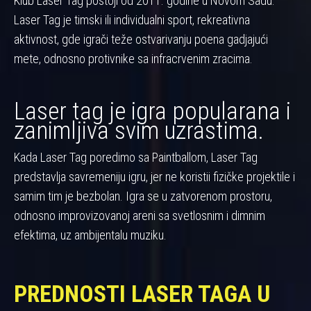
Klub Laser Tag postoji od 2011. godine u Novom Sadu.
Laser Tag je timski ili individualni sport, rekreativna
aktivnost, gde igrači teže ostvarivanju poena gadjajući
mete, odnosno protivnike sa infracrvenim zracima.
Laser tag je igra popularana i
zanimljiva svim uzrastima.
Kada Laser Tag poredimo sa Paintballom, Laser Tag
predstavlja savremeniju igru, jer ne koristii fizičke projektile i
samim tim je bezbolan. Igra se u zatvorenom prostoru,
odnosno improvizovanoj areni sa svetlosnim i dimnim
efektima, uz ambijentalu muziku.
PREDNOSTI LASER TAGA U