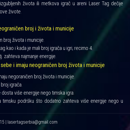
gubljenih života ili metkova igrač u areni Laser Tag dečije
ove živote.
ograničen broj i života i municije
n broj života i municije.
ag kao i kada je mali broj igrača u igri, recimo 4.
tj. zahteva najmanje energije.
 sebe i imaju neograničen broj života i municije
imaju negoraničen broj života i municije.
broj igrača.
je dosta više energije nego timska igra.
u timsku podršku što dodatno zahteva više energije nego u
215 | lasertagserbia@gmail.com