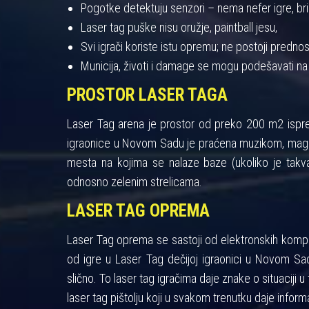
Pogotke detektuju senzori – nema nefer igre, bris
Laser tag puške nisu oružje, paintball jesu,
Svi igrači koriste istu opremu; ne postoji pred
Municija, životi i damage se mogu podešavati na
PROSTOR LASER TAGA
Laser Tag arena je prostor od preko 200 m2 ispres
igraonice u Novom Sadu je praćena muzikom, maglo
mesta na kojima se nalaze baze (ukoliko je takva
odnosno zelenim strelicama.
LASER TAG OPREMA
Laser Tag oprema se sastoji od elektronskih kompon
od igre u Laser Tag dečijoj igraonici u Novom Sad
slično. To laser tag igračima daje znake o situaciji u 
laser tag pištolju koji u svakom trenutku daje informa