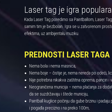
Laser tag je igra populara
Kada Laser Tag poredimo sa Paintballom, Laser Tag pre
samim tim je bezbolan. Igra se u zatvorenom prost
efektima, uz ambijentalu muziku.
PREDNOSTI LASER TAGA
Nema bola i nema masnica,
Nema boje – čistije je, nema nereda po odeći, licu
Nije potrebna nikakva zaštitna oprema, panciri i viz
Neograničena municija – nema plaćanja za dodatnu
da se suzdržavaju i štede municiju,
Paintball kuglice počinju da gube brzinu i padaj
i pogađa precizno i na preko 100m,