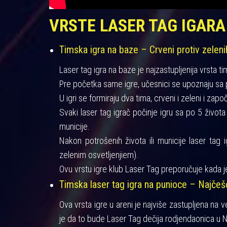
VRSTE LASER TAG IGARA
Timska igra na baze – Crveni protiv zeleni
Laser tag igra na baze je najzastupljenija vrsta ti
Pre početka same igre, učesnici se upoznaju sa pra
U igri se formiraju dva tima, crveni i zeleni i zapo
Svaki laser tag igrač počinje igru sa po 5 život
municije.
Nakon potrošenih života ili municije laser tag 
zelenim osvetljenjiem).
Ovu vrstu igre klub Laser Tag preporučuje kada je
Timska laser tag igra na punioce – Najče
Ova vrsta igre u areni je najviše zastupljena na 
je da to bude Laser Tag dečija rodjendaonica u