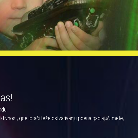
nas!
adu.
a aktivnost, gde igrači teže ostvarivanju poena gadjajući mete,