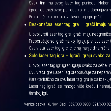
Svaki tim ima svog laser tag punioca. Nakon iz
igraonice traži svog punioca koji mu dopunjava n
Broj igrača koji igraju ovu laser tag igru je 10.
Beskonačna laser tag igra – Igrači imaju ne
U ovoj vrsti laser tag igre, igrači imaju neograniče
Preporučuje se igračima koji igraju prvi put laser t
Ova vrsta laser tag igre je je najmanje dinamična 
Solo laser tag igra – Igrači igraju svako za
U ovoj laser tag igri igrači igraju svako za sebe, 
Ovu vrstu igre Laser Tag preporučuje za neparan 
Karakteristično za ovu laser tag igru je da izisku
Laser tag igrači se mnogo više kreću i nemaj
timskoj igri.
Venizelosova 16, Novi Sad | 069/333-8903, 021/633-8