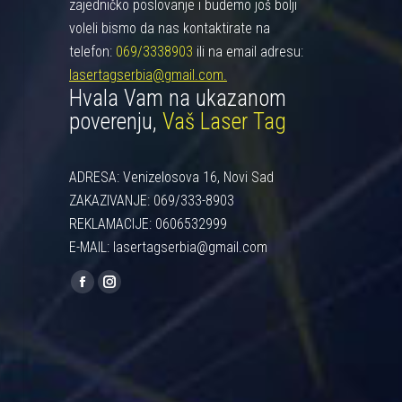
zajedničko poslovanje i budemo još bolji
voleli bismo da nas kontaktirate na
telefon:
069/3338903
ili na email adresu:
lasertagserbia@gmail.com.
Hvala Vam na ukazanom
poverenju,
Vaš Laser Tag
ADRESA: Venizelosova 16, Novi Sad
ZAKAZIVANJE: 069/333-8903
REKLAMACIJE: 0606532999
E-MAIL: lasertagserbia@gmail.com
Find us on:
Facebook
Instagram
page
page
opens
opens
in
in
new
new