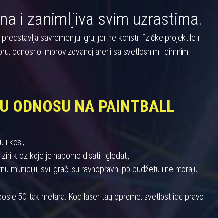
na i zanimljiva svim uzrastima.
dstavlja savremeniju igru, jer ne koristii fizičke projektile i
oru, odnosno improvizovanoj areni sa svetlosnim i dimnim
 U ODNOSU NA PAINTBALL
 i kosi,
iri kroz koje je naporno disati i gledati,
 municiju, svi igrači su ravnopravni po budžetu i ne moraju
u posle 50-tak metara. Kod laser tag opreme, svetlost ide pravo