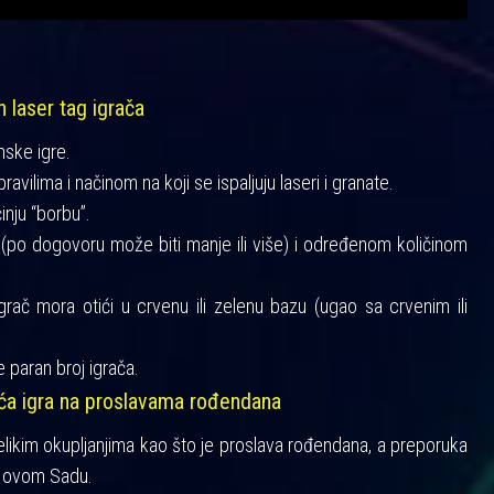
h laser tag igrača
mske igre.
vilima i načinom na koji se ispaljuju laseri i granate.
činju “borbu”.
a (po dogovoru može biti manje ili više) i određenom količinom
igrač mora otići u crvenu ili zelenu bazu (ugao sa crvenim ili
 paran broj igrača.
šća igra na proslavama rođendana
velikim okupljanjima kao što je proslava rođendana, a preporuka
 Novom Sadu.