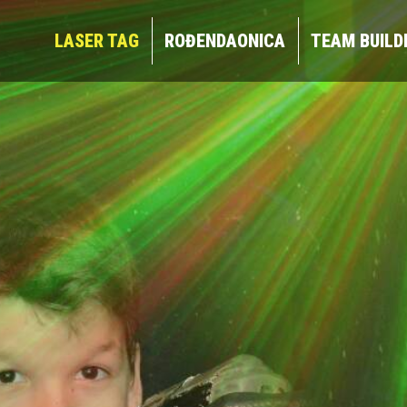
LASER TAG
ROĐENDAONICA
TEAM BUIL
LASER TAG
ROĐENDAONICA
TEAM BUILD