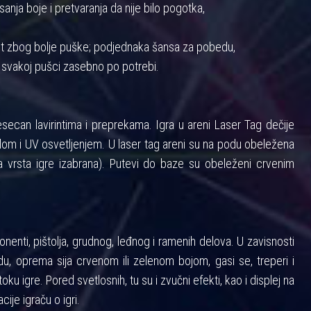
anja boje i pretvaranja da nije bilo pogotka,
nost zbog bolje puške; podjednaka šansa za pobedu,
 svakoj pušci zasebno po potrebi.
ecan lavirintima i preprekama. Igra u areni Laser Tag dečije
m i UV osvetljenjem. U laser tag areni su na podu obeležena
 vrsta igre izabrana). Putevi do baze su obeleženi crvenim
enti, pištolja, grudnog, leđnog i ramenih delova. U zavisnosti
u, oprema sija crvenom ili zelenom bojom, gasi se, treperi i
toku igre. Pored svetlosnih, tu su i zvučni efekti, kao i displej na
cije igraču o igri.