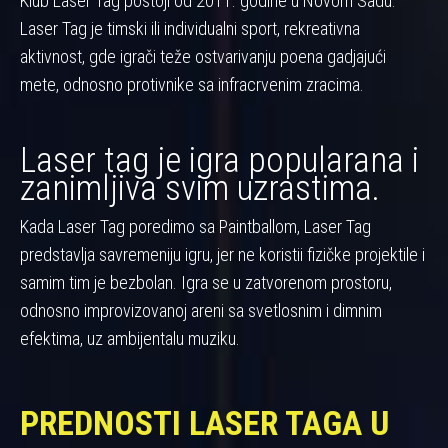
Klub Laser Tag postoji od 2011. godine u Novom Sadu.
Laser Tag je timski ili individualni sport, rekreativna
aktivnost, gde igrači teže ostvarivanju poena gadjajući
mete, odnosno protivnike sa infracrvenim zracima.
Laser tag je igra popularana i
zanimljiva svim uzrastima.
Kada Laser Tag poredimo sa Paintballom, Laser Tag
predstavlja savremeniju igru, jer ne koristii fizičke projektile i
samim tim je bezbolan. Igra se u zatvorenom prostoru,
odnosno improvizovanoj areni sa svetlosnim i dimnim
efektima, uz ambijentalu muziku.
PREDNOSTI LASER TAGA U