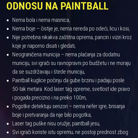
ODNOSU NA PAINTBALL
Nema bola i nema masnica,
Nema boje – čistije je, nema nereda po odeći, licu i kosi,
Nije potrebna nikakva zaštitna oprema, panciri i viziri kroz
koje je naporno disati i gledati,
Neograničena municija – nema plaćanja za dodatnu
municiju, svi igrači su ravnopravni po budžetu i ne moraju
da se suzdržavaju i štede municiju,
Paintball kuglice počinju da gube brzinu i padaju posle
50-tak metara. Kod laser tag opreme, svetlost ide pravo
i pogađa precizno i na preko 100m,
Pogotke detektuju senzori – nema nefer igre, brisanja
boje i pretvaranja da nije bilo pogotka,
Laser tag puške nisu oružje, paintball jesu,
Svi igrači koriste istu opremu; ne postoji prednost zbog