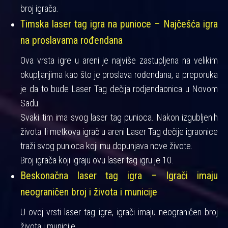
broj igrača.
Timska laser tag igra na punioce – Najčešća igra
na proslavama rođendana
Ova vrsta igre u areni je najviše zastupljena na velikim
okupljanjima kao što je proslava rođendana, a preporuka
je da to bude Laser Tag dečija rodjendaonica u Novom
Sadu.
Svaki tim ima svog laser tag punioca. Nakon izgubljenih
života ili metkova igrač u areni Laser Tag dečije igraonice
traži svog punioca koji mu dopunjava nove živote.
Broj igrača koji igraju ovu laser tag igru je 10.
Beskonačna laser tag igra – Igrači imaju
neograničen broj i života i municije
U ovoj vrsti laser tag igre, igrači imaju neograničen broj
života i municije.