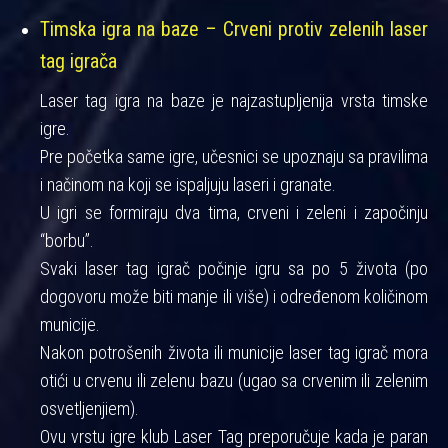
Timska igra na baze – Crveni protiv zelenih laser
tag igrača
Laser tag igra na baze je najzastupljenija vrsta timske
igre.
Pre početka same igre, učesnici se upoznaju sa pravilima
i načinom na koji se ispaljuju laseri i granate.
U igri se formiraju dva tima, crveni i zeleni i započinju
“borbu”.
Svaki laser tag igrač počinje igru sa po 5 života (po
dogovoru može biti manje ili više) i određenom količinom
municije.
Nakon potrošenih života ili municije laser tag igrač mora
otići u crvenu ili zelenu bazu (ugao sa crvenim ili zelenim
osvetljenjiem).
Ovu vrstu igre klub Laser Tag preporučuje kada je paran