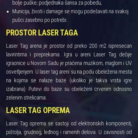
bolje puške; podjednaka šansa za pobedu,
Municija, životi i damage se mogu podešavati na svakoj
pušci zasebno po potrebi.
PROSTOR LASER TAGA
Laser Tag arena je prostor od preko 200 m2 ispresecan
lavirintima i preprekama. Igra u areni Laser Tag dečije
igraonice u Novom Sadu je praćena muzikom, maglom i UV
osvetljenjem. U laser tag areni su na podu obeležena mesta
na kojima se nalaze baze (ukoliko je takva vrsta igre
izabrana). Putevi do baze su obeleženi crvenim odnosno
zelenim strelicama.
LASER TAG OPREMA
Laser Tag oprema se sastoji od elektronskih komponenti,
pištolja, grudnog, leđnog i ramenih delova. U zavisnosti od