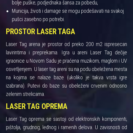
bolje puške; podjednaka šansa za pobedu,
Municija, životi i damage se mogu podešavati na svakoj
pušci zasebno po potrebi.
PROSTOR LASER TAGA
Laser Tag arena je prostor od preko 200 m2 ispresecan
lavirintima i preprekama. Igra u areni Laser Tag dečije
igraonice u Novom Sadu je praćena muzikom, maglom i UV
osvetljenjem. U laser tag areni su na podu obeležena mesta
na kojima se nalaze baze (ukoliko je takva vrsta igre
izabrana). Putevi do baze su obeleženi crvenim odnosno
zelenim strelicama.
LASER TAG OPREMA
Laser Tag oprema se sastoji od elektronskih komponenti,
pištolja, grudnog, leđnog i ramenih delova. U zavisnosti od