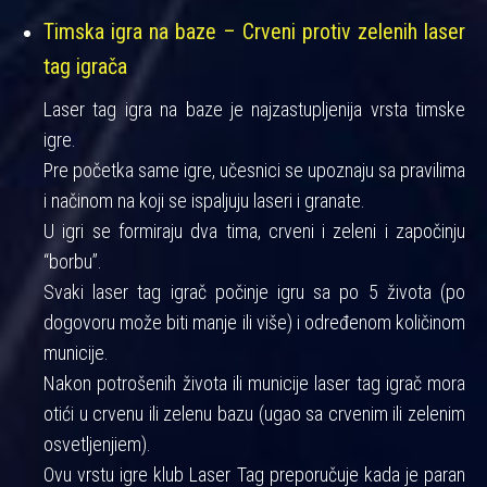
Timska igra na baze – Crveni protiv zelenih laser
tag igrača
Laser tag igra na baze je najzastupljenija vrsta timske
igre.
Pre početka same igre, učesnici se upoznaju sa pravilima
i načinom na koji se ispaljuju laseri i granate.
U igri se formiraju dva tima, crveni i zeleni i započinju
“borbu”.
Svaki laser tag igrač počinje igru sa po 5 života (po
dogovoru može biti manje ili više) i određenom količinom
municije.
Nakon potrošenih života ili municije laser tag igrač mora
otići u crvenu ili zelenu bazu (ugao sa crvenim ili zelenim
osvetljenjiem).
Ovu vrstu igre klub Laser Tag preporučuje kada je paran