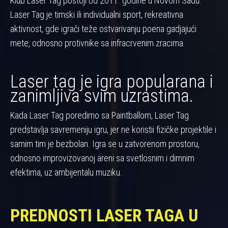
Klub Laser Tag postoji od 2011. godine u Novom Sadu.
Laser Tag je timski ili individualni sport, rekreativna
aktivnost, gde igrači teže ostvarivanju poena gadjajući
mete, odnosno protivnike sa infracrvenim zracima.
Laser tag je igra popularana i
zanimljiva svim uzrastima.
Kada Laser Tag poredimo sa Paintballom, Laser Tag
predstavlja savremeniju igru, jer ne koristii fizičke projektile i
samim tim je bezbolan. Igra se u zatvorenom prostoru,
odnosno improvizovanoj areni sa svetlosnim i dimnim
efektima, uz ambijentalu muziku.
PREDNOSTI LASER TAGA U