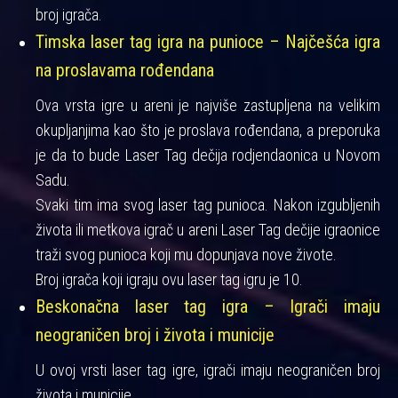
broj igrača.
Timska laser tag igra na punioce – Najčešća igra
na proslavama rođendana
Ova vrsta igre u areni je najviše zastupljena na velikim
okupljanjima kao što je proslava rođendana, a preporuka
je da to bude Laser Tag dečija rodjendaonica u Novom
Sadu.
Svaki tim ima svog laser tag punioca. Nakon izgubljenih
života ili metkova igrač u areni Laser Tag dečije igraonice
traži svog punioca koji mu dopunjava nove živote.
Broj igrača koji igraju ovu laser tag igru je 10.
Beskonačna laser tag igra – Igrači imaju
neograničen broj i života i municije
U ovoj vrsti laser tag igre, igrači imaju neograničen broj
života i municije.