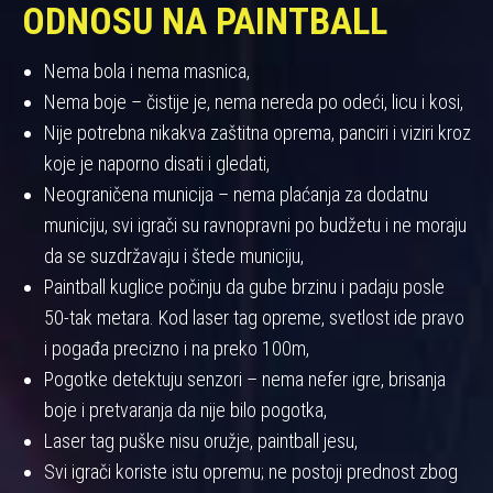
ODNOSU NA PAINTBALL
Nema bola i nema masnica,
Nema boje – čistije je, nema nereda po odeći, licu i kosi,
Nije potrebna nikakva zaštitna oprema, panciri i viziri kroz
koje je naporno disati i gledati,
Neograničena municija – nema plaćanja za dodatnu
municiju, svi igrači su ravnopravni po budžetu i ne moraju
da se suzdržavaju i štede municiju,
Paintball kuglice počinju da gube brzinu i padaju posle
50-tak metara. Kod laser tag opreme, svetlost ide pravo
i pogađa precizno i na preko 100m,
Pogotke detektuju senzori – nema nefer igre, brisanja
boje i pretvaranja da nije bilo pogotka,
Laser tag puške nisu oružje, paintball jesu,
Svi igrači koriste istu opremu; ne postoji prednost zbog