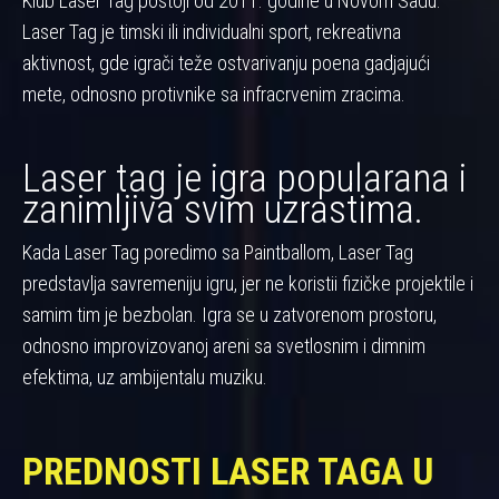
Klub Laser Tag postoji od 2011. godine u Novom Sadu.
Laser Tag je timski ili individualni sport, rekreativna
aktivnost, gde igrači teže ostvarivanju poena gadjajući
mete, odnosno protivnike sa infracrvenim zracima.
Laser tag je igra popularana i
zanimljiva svim uzrastima.
Kada Laser Tag poredimo sa Paintballom, Laser Tag
predstavlja savremeniju igru, jer ne koristii fizičke projektile i
samim tim je bezbolan. Igra se u zatvorenom prostoru,
odnosno improvizovanoj areni sa svetlosnim i dimnim
efektima, uz ambijentalu muziku.
PREDNOSTI LASER TAGA U