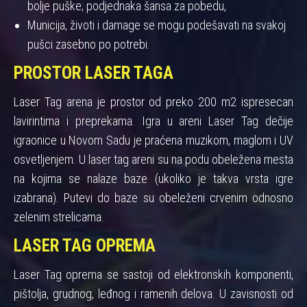
bolje puške; podjednaka šansa za pobedu,
Municija, životi i damage se mogu podešavati na svakoj
pušci zasebno po potrebi.
PROSTOR LASER TAGA
Laser Tag arena je prostor od preko 200 m2 ispresecan
lavirintima i preprekama. Igra u areni Laser Tag dečije
igraonice u Novom Sadu je praćena muzikom, maglom i UV
osvetljenjem. U laser tag areni su na podu obeležena mesta
na kojima se nalaze baze (ukoliko je takva vrsta igre
izabrana). Putevi do baze su obeleženi crvenim odnosno
zelenim strelicama.
LASER TAG OPREMA
Laser Tag oprema se sastoji od elektronskih komponenti,
pištolja, grudnog, leđnog i ramenih delova. U zavisnosti od