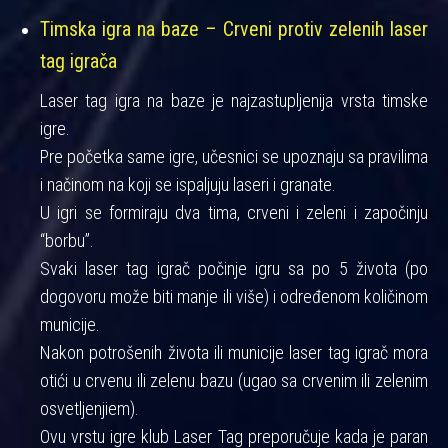
Timska igra na baze – Crveni protiv zelenih laser
tag igrača
Laser tag igra na baze je najzastupljenija vrsta timske
igre.
Pre početka same igre, učesnici se upoznaju sa pravilima
i načinom na koji se ispaljuju laseri i granate.
U igri se formiraju dva tima, crveni i zeleni i započinju
“borbu”.
Svaki laser tag igrač počinje igru sa po 5 života (po
dogovoru može biti manje ili više) i određenom količinom
municije.
Nakon potrošenih života ili municije laser tag igrač mora
otići u crvenu ili zelenu bazu (ugao sa crvenim ili zelenim
osvetljenjiem).
Ovu vrstu igre klub Laser Tag preporučuje kada je paran