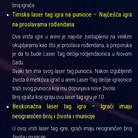
broj igrača.
Timska laser tag igra na punioce – Najčešća igra
na proslavama rođendana
Ova vrsta igre u areni je najviše zastupljena na velikim
okupljanjima kao što je proslava rođendana, a preporuka
je da to bude Laser Tag dečija rodjendaonica u Novom
Sadu.
Svaki tim ima svog laser tag punioca. Nakon izgubljenih
života ili metkova igrač u areni Laser Tag dečije igraonice
traži svog punioca koji mu dopunjava nove živote.
Broj igrača koji igraju ovu laser tag igru je 10.
Beskonačna laser tag igra – Igrači imaju
neograničen broj i života i municije
U ovoj vrsti laser tag igre, igrači imaju neograničen broj
života i municije.