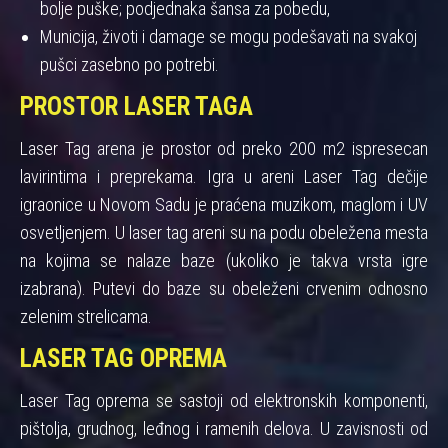
bolje puške; podjednaka šansa za pobedu,
Municija, životi i damage se mogu podešavati na svakoj
pušci zasebno po potrebi.
PROSTOR LASER TAGA
Laser Tag arena je prostor od preko 200 m2 ispresecan
lavirintima i preprekama. Igra u areni Laser Tag dečije
igraonice u Novom Sadu je praćena muzikom, maglom i UV
osvetljenjem. U laser tag areni su na podu obeležena mesta
na kojima se nalaze baze (ukoliko je takva vrsta igre
izabrana). Putevi do baze su obeleženi crvenim odnosno
zelenim strelicama.
LASER TAG OPREMA
Laser Tag oprema se sastoji od elektronskih komponenti,
pištolja, grudnog, leđnog i ramenih delova. U zavisnosti od