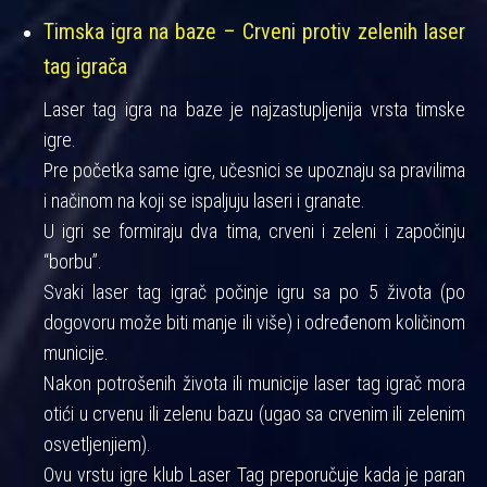
Timska igra na baze – Crveni protiv zelenih laser
tag igrača
Laser tag igra na baze je najzastupljenija vrsta timske
igre.
Pre početka same igre, učesnici se upoznaju sa pravilima
i načinom na koji se ispaljuju laseri i granate.
U igri se formiraju dva tima, crveni i zeleni i započinju
“borbu”.
Svaki laser tag igrač počinje igru sa po 5 života (po
dogovoru može biti manje ili više) i određenom količinom
municije.
Nakon potrošenih života ili municije laser tag igrač mora
otići u crvenu ili zelenu bazu (ugao sa crvenim ili zelenim
osvetljenjiem).
Ovu vrstu igre klub Laser Tag preporučuje kada je paran