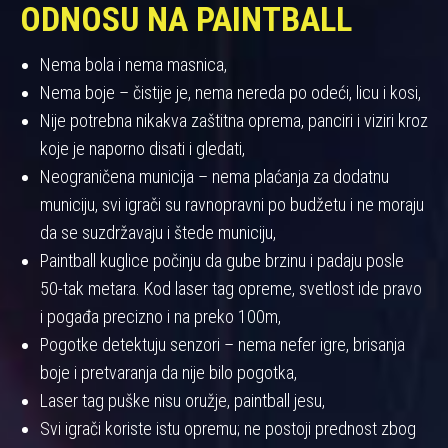
ODNOSU NA PAINTBALL
Nema bola i nema masnica,
Nema boje – čistije je, nema nereda po odeći, licu i kosi,
Nije potrebna nikakva zaštitna oprema, panciri i viziri kroz
koje je naporno disati i gledati,
Neograničena municija – nema plaćanja za dodatnu
municiju, svi igrači su ravnopravni po budžetu i ne moraju
da se suzdržavaju i štede municiju,
Paintball kuglice počinju da gube brzinu i padaju posle
50-tak metara. Kod laser tag opreme, svetlost ide pravo
i pogađa precizno i na preko 100m,
Pogotke detektuju senzori – nema nefer igre, brisanja
boje i pretvaranja da nije bilo pogotka,
Laser tag puške nisu oružje, paintball jesu,
Svi igrači koriste istu opremu; ne postoji prednost zbog