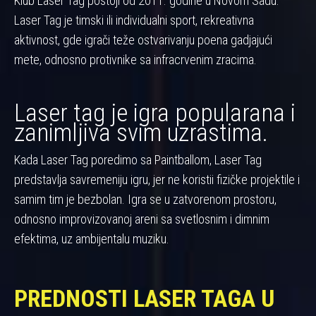
Klub Laser Tag postoji od 2011. godine u Novom Sadu.
Laser Tag je timski ili individualni sport, rekreativna
aktivnost, gde igrači teže ostvarivanju poena gadjajući
mete, odnosno protivnike sa infracrvenim zracima.
Laser tag je igra popularana i
zanimljiva svim uzrastima.
Kada Laser Tag poredimo sa Paintballom, Laser Tag
predstavlja savremeniju igru, jer ne koristii fizičke projektile i
samim tim je bezbolan. Igra se u zatvorenom prostoru,
odnosno improvizovanoj areni sa svetlosnim i dimnim
efektima, uz ambijentalu muziku.
PREDNOSTI LASER TAGA U