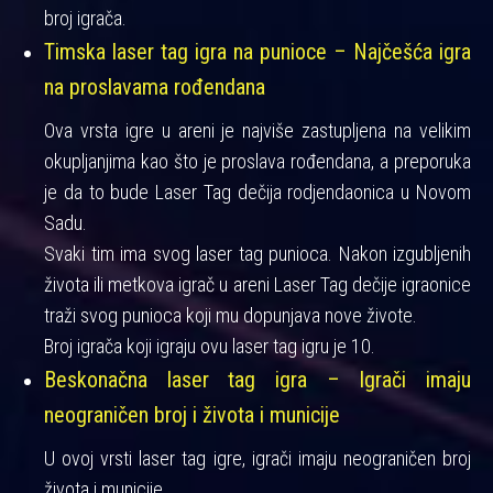
broj igrača.
Timska laser tag igra na punioce – Najčešća igra
na proslavama rođendana
Ova vrsta igre u areni je najviše zastupljena na velikim
okupljanjima kao što je proslava rođendana, a preporuka
je da to bude Laser Tag dečija rodjendaonica u Novom
Sadu.
Svaki tim ima svog laser tag punioca. Nakon izgubljenih
života ili metkova igrač u areni Laser Tag dečije igraonice
traži svog punioca koji mu dopunjava nove živote.
Broj igrača koji igraju ovu laser tag igru je 10.
Beskonačna laser tag igra – Igrači imaju
neograničen broj i života i municije
U ovoj vrsti laser tag igre, igrači imaju neograničen broj
života i municije.