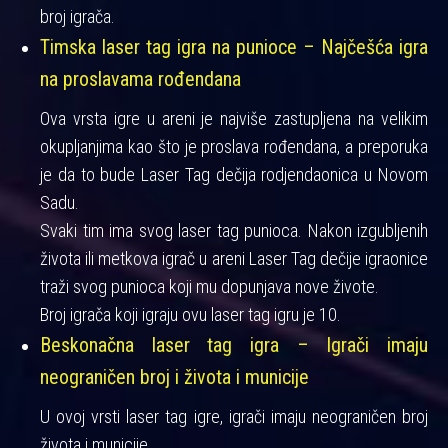
broj igrača.
Timska laser tag igra na punioce – Najčešća igra
na proslavama rođendana
Ova vrsta igre u areni je najviše zastupljena na velikim
okupljanjima kao što je proslava rođendana, a preporuka
je da to bude Laser Tag dečija rodjendaonica u Novom
Sadu.
Svaki tim ima svog laser tag punioca. Nakon izgubljenih
života ili metkova igrač u areni Laser Tag dečije igraonice
traži svog punioca koji mu dopunjava nove živote.
Broj igrača koji igraju ovu laser tag igru je 10.
Beskonačna laser tag igra – Igrači imaju
neograničen broj i života i municije
U ovoj vrsti laser tag igre, igrači imaju neograničen broj
života i municije.