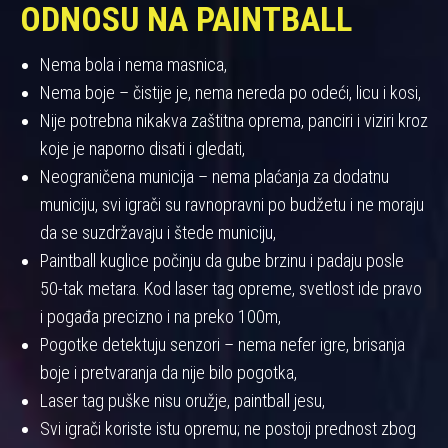
ODNOSU NA PAINTBALL
Nema bola i nema masnica,
Nema boje – čistije je, nema nereda po odeći, licu i kosi,
Nije potrebna nikakva zaštitna oprema, panciri i viziri kroz
koje je naporno disati i gledati,
Neograničena municija – nema plaćanja za dodatnu
municiju, svi igrači su ravnopravni po budžetu i ne moraju
da se suzdržavaju i štede municiju,
Paintball kuglice počinju da gube brzinu i padaju posle
50-tak metara. Kod laser tag opreme, svetlost ide pravo
i pogađa precizno i na preko 100m,
Pogotke detektuju senzori – nema nefer igre, brisanja
boje i pretvaranja da nije bilo pogotka,
Laser tag puške nisu oružje, paintball jesu,
Svi igrači koriste istu opremu; ne postoji prednost zbog