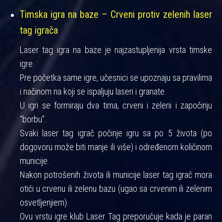
Timska igra na baze – Crveni protiv zelenih laser
tag igrača
Laser tag igra na baze je najzastupljenija vrsta timske
igre.
Pre početka same igre, učesnici se upoznaju sa pravilima
i načinom na koji se ispaljuju laseri i granate.
U igri se formiraju dva tima, crveni i zeleni i započinju
“borbu”.
Svaki laser tag igrač počinje igru sa po 5 života (po
dogovoru može biti manje ili više) i određenom količinom
municije.
Nakon potrošenih života ili municije laser tag igrač mora
otići u crvenu ili zelenu bazu (ugao sa crvenim ili zelenim
osvetljenjiem).
Ovu vrstu igre klub Laser Tag preporučuje kada je paran