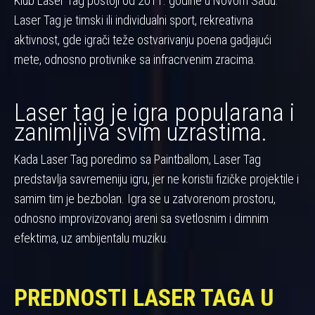
Klub Laser Tag postoji od 2011. godine u Novom Sadu.
Laser Tag je timski ili individualni sport, rekreativna
aktivnost, gde igrači teže ostvarivanju poena gadjajući
mete, odnosno protivnike sa infracrvenim zracima.
Laser tag je igra popularana i
zanimljiva svim uzrastima.
Kada Laser Tag poredimo sa Paintballom, Laser Tag
predstavlja savremeniju igru, jer ne koristii fizičke projektile i
samim tim je bezbolan. Igra se u zatvorenom prostoru,
odnosno improvizovanoj areni sa svetlosnim i dimnim
efektima, uz ambijentalu muziku.
PREDNOSTI LASER TAGA U