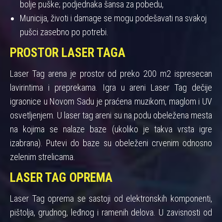
bolje puške; podjednaka šansa za pobedu,
Municija, životi i damage se mogu podešavati na svakoj
pušci zasebno po potrebi.
PROSTOR LASER TAGA
Laser Tag arena je prostor od preko 200 m2 ispresecan
lavirintima i preprekama. Igra u areni Laser Tag dečije
igraonice u Novom Sadu je praćena muzikom, maglom i UV
osvetljenjem. U laser tag areni su na podu obeležena mesta
na kojima se nalaze baze (ukoliko je takva vrsta igre
izabrana). Putevi do baze su obeleženi crvenim odnosno
zelenim strelicama.
LASER TAG OPREMA
Laser Tag oprema se sastoji od elektronskih komponenti,
pištolja, grudnog, leđnog i ramenih delova. U zavisnosti od