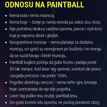
ODNOSU NA PAINTBALL
Nema bola i nema masnica,
Nema boje – čistije je, nema nereda po odeći, licu i kosi,
Nije potrebna nikakva zaštitna oprema, panciri i viziri kroz
koje je naporno disati i gledati,
Neograničena municija – nema plaćanja za dodatnu
municiju, svi igrači su ravnopravni po budžetu i ne moraju
da se suzdržavaju i štede municiju,
Paintball kuglice počinju da gube brzinu i padaju posle
50-tak metara. Kod laser tag opreme, svetlost ide pravo
i pogađa precizno i na preko 100m,
Pogotke detektuju senzori – nema nefer igre, brisanja
boje i pretvaranja da nije bilo pogotka,
Laser tag puške nisu oružje, paintball jesu,
Svi igrači koriste istu opremu; ne postoji prednost zbog