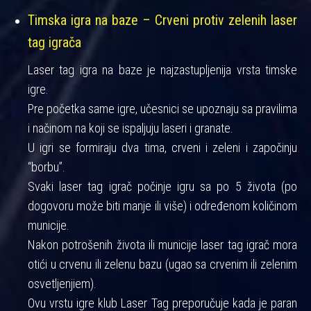
Timska igra na baze – Crveni protiv zelenih laser
tag igrača
Laser tag igra na baze je najzastupljenija vrsta timske
igre.
Pre početka same igre, učesnici se upoznaju sa pravilima
i načinom na koji se ispaljuju laseri i granate.
U igri se formiraju dva tima, crveni i zeleni i započinju
“borbu”.
Svaki laser tag igrač počinje igru sa po 5 života (po
dogovoru može biti manje ili više) i određenom količinom
municije.
Nakon potrošenih života ili municije laser tag igrač mora
otići u crvenu ili zelenu bazu (ugao sa crvenim ili zelenim
osvetljenjiem).
Ovu vrstu igre klub Laser Tag preporučuje kada je paran