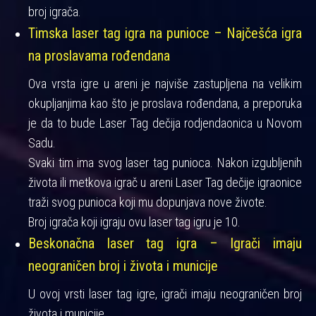
broj igrača.
Timska laser tag igra na punioce – Najčešća igra
na proslavama rođendana
Ova vrsta igre u areni je najviše zastupljena na velikim
okupljanjima kao što je proslava rođendana, a preporuka
je da to bude Laser Tag dečija rodjendaonica u Novom
Sadu.
Svaki tim ima svog laser tag punioca. Nakon izgubljenih
života ili metkova igrač u areni Laser Tag dečije igraonice
traži svog punioca koji mu dopunjava nove živote.
Broj igrača koji igraju ovu laser tag igru je 10.
Beskonačna laser tag igra – Igrači imaju
neograničen broj i života i municije
U ovoj vrsti laser tag igre, igrači imaju neograničen broj
života i municije.