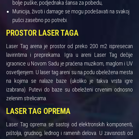
bolje puške; podjednaka šansa za pobedu,
Municija, životi i damage se mogu podešavati na svakoj
pušci zasebno po potrebi.
PROSTOR LASER TAGA
Laser Tag arena je prostor od preko 200 m2 ispresecan
lavirintima i preprekama. Igra u areni Laser Tag dečije
igraonice u Novom Sadu je praćena muzikom, maglom i UV
osvetljenjem. U laser tag areni su na podu obeležena mesta
na kojima se nalaze baze (ukoliko je takva vrsta igre
izabrana). Putevi do baze su obeleženi crvenim odnosno
zelenim strelicama.
LASER TAG OPREMA
Laser Tag oprema se sastoji od elektronskih komponenti,
pištolja, grudnog, leđnog i ramenih delova. U zavisnosti od