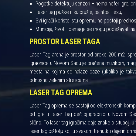
Pogotke detektuju senzori – nema nefer igre, bris
Laser tag puške nisu oružje, paintball jesu,
Svi igrači koriste istu opremu; ne postoji pred
Municija, životi i damage se mogu podešavati na
PROSTOR LASER TAGA
Laser Tag arena je prostor od preko 200 m2 ispres
igraonice u Novom Sadu je praćena muzikom, maglo
mesta na kojima se nalaze baze (ukoliko je takva
odnosno zelenim strelicama.
LASER TAG OPREMA
Laser Tag oprema se sastoji od elektronskih kompon
od igre u Laser Tag dečijoj igraonici u Novom Sad
slično. To laser tag igračima daje znake o situaciji u 
laser tag pištolju koji u svakom trenutku daje informa