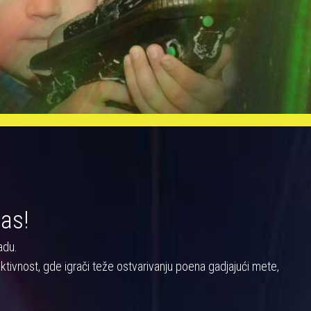
nas!
adu.
a aktivnost, gde igrači teže ostvarivanju poena gadjajući mete,