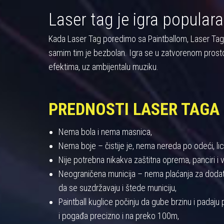
Laser tag je igra populara
Kada Laser Tag poredimo sa Paintballom, Laser Tag pre
samim tim je bezbolan. Igra se u zatvorenom prost
efektima, uz ambijentalu muziku.
PREDNOSTI LASER TAGA
Nema bola i nema masnica,
Nema boje – čistije je, nema nereda po odeći, licu
Nije potrebna nikakva zaštitna oprema, panciri i viz
Neograničena municija – nema plaćanja za dodatnu
da se suzdržavaju i štede municiju,
Paintball kuglice počinju da gube brzinu i padaj
i pogađa precizno i na preko 100m,