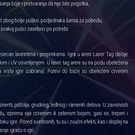
anja boje i pretvaranja da nije bilo pogotka,
nost zbog bolje puške; podjednaka šansa za pobedu,
 svakoj pušci zasebno po potrebi.
ecan lavirintima i preprekama. Igra u areni Laser Tag dečije
m i UV osvetljenjem. U laser tag areni su na podu obeležena
 vrsta igre izabrana). Putevi do baze su obeleženi crvenim
enti, pištolja, grudnog, leđnog i ramenih delova. U zavisnosti
u, oprema sija crvenom ili zelenom bojom, gasi se, treperi i
toku igre. Pored svetlosnih, tu su i zvučni efekti, kao i displej na
cije igraču o igri.