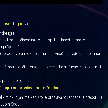
h laser tag igrača
mske igre.
vilima i načinom na koji se ispaljuju laseri i granate.
činju “borbu”.
a (po dogovoru može biti manje ili više) i određenom količinom
igrač mora otići u crvenu ili zelenu bazu (ugao sa crvenim ili
 paran broj igrača.
šća igra na proslavama rođendana
velikim okupljanjima kao što je proslava rođendana, a preporuka
 Novom Sadu.