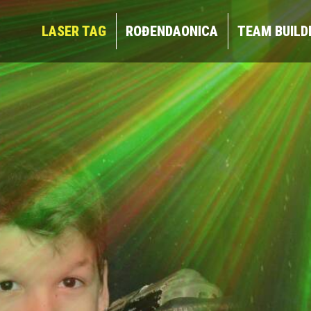
LASER TAG
ROĐENDAONICA
TEAM BUIL
LASER TAG
ROĐENDAONICA
TEAM BUILD