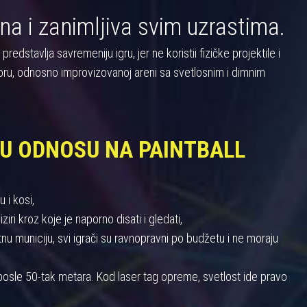
na i zanimljiva svim uzrastima.
dstavlja savremeniju igru, jer ne koristii fizičke projektile i
oru, odnosno improvizovanoj areni sa svetlosnim i dimnim
 U ODNOSU NA PAINTBALL
 i kosi,
iri kroz koje je naporno disati i gledati,
 municiju, svi igrači su ravnopravni po budžetu i ne moraju
u posle 50-tak metara. Kod laser tag opreme, svetlost ide pravo