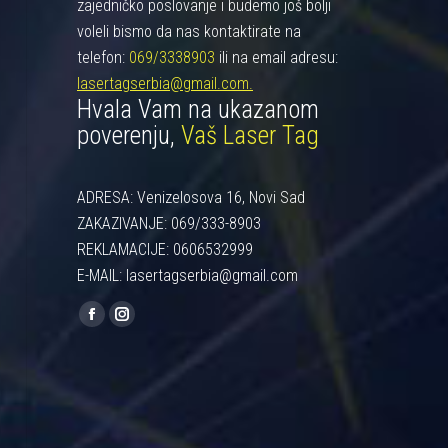
zajedničko poslovanje i budemo još bolji
voleli bismo da nas kontaktirate na
telefon:
069/3338903
ili na email adresu:
lasertagserbia@gmail.com.
Hvala Vam na ukazanom
poverenju,
Vaš Laser Tag
ADRESA: Venizelosova 16, Novi Sad
ZAKAZIVANJE: 069/333-8903
REKLAMACIJE: 0606532999
E-MAIL: lasertagserbia@gmail.com
Find us on:
Facebook
Instagram
page
page
opens
opens
in
in
new
new