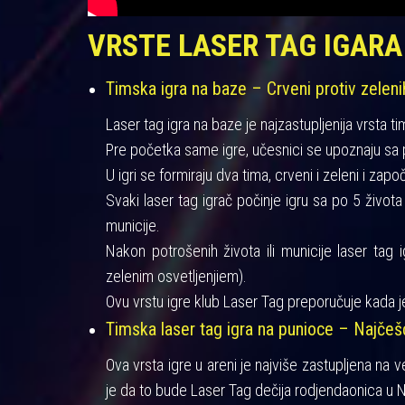
VRSTE LASER TAG IGARA
Timska igra na baze – Crveni protiv zeleni
Laser tag igra na baze je najzastupljenija vrsta ti
Pre početka same igre, učesnici se upoznaju sa pra
U igri se formiraju dva tima, crveni i zeleni i zapo
Svaki laser tag igrač počinje igru sa po 5 život
municije.
Nakon potrošenih života ili municije laser tag 
zelenim osvetljenjiem).
Ovu vrstu igre klub Laser Tag preporučuje kada je
Timska laser tag igra na punioce – Najče
Ova vrsta igre u areni je najviše zastupljena na 
je da to bude Laser Tag dečija rodjendaonica u