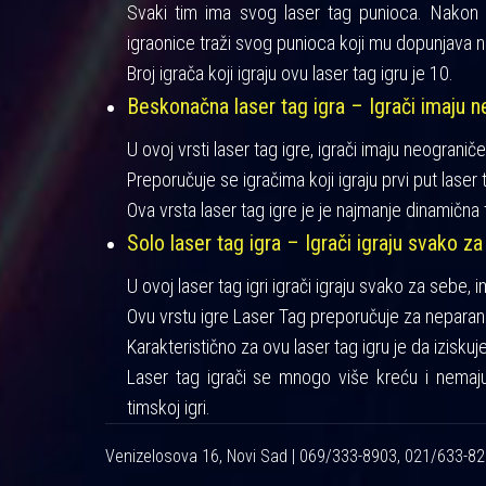
Svaki tim ima svog laser tag punioca. Nakon iz
igraonice traži svog punioca koji mu dopunjava n
Broj igrača koji igraju ovu laser tag igru je 10.
Beskonačna laser tag igra – Igrači imaju ne
U ovoj vrsti laser tag igre, igrači imaju neograniče
Preporučuje se igračima koji igraju prvi put laser t
Ova vrsta laser tag igre je je najmanje dinamična 
Solo laser tag igra – Igrači igraju svako za
U ovoj laser tag igri igrači igraju svako za sebe, 
Ovu vrstu igre Laser Tag preporučuje za neparan 
Karakteristično za ovu laser tag igru je da izisku
Laser tag igrači se mnogo više kreću i nemaj
timskoj igri.
Venizelosova 16, Novi Sad | 069/333-8903, 021/633-8