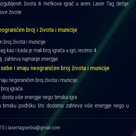
gubljenih života ili metkova igrač u areni Laser Tag dečije
ove živote.
ograničen broj i života i municije
n broj života i municije.
ag kao i kada je mali broj igrača u igri, recimo 4.
tj. zahteva najmanje energije.
 sebe i imaju neograničen broj života i municije
imaju negoraničen broj života i municije.
broj igrača.
je dosta više energije nego timska igra.
u timsku podršku što dodatno zahteva više energije nego u
215 | lasertagserbia@gmail.com