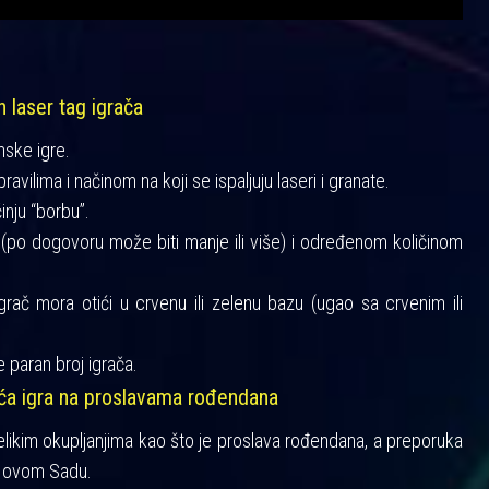
h laser tag igrača
mske igre.
vilima i načinom na koji se ispaljuju laseri i granate.
činju “borbu”.
a (po dogovoru može biti manje ili više) i određenom količinom
igrač mora otići u crvenu ili zelenu bazu (ugao sa crvenim ili
 paran broj igrača.
šća igra na proslavama rođendana
velikim okupljanjima kao što je proslava rođendana, a preporuka
 Novom Sadu.