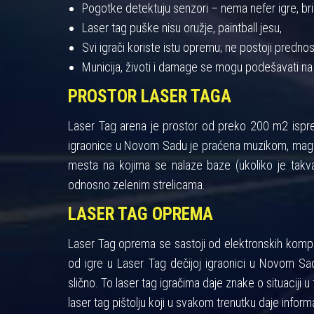
Pogotke detektuju senzori – nema nefer igre, bris
Laser tag puške nisu oružje, paintball jesu,
Svi igrači koriste istu opremu; ne postoji pred
Municija, životi i damage se mogu podešavati na
PROSTOR LASER TAGA
Laser Tag arena je prostor od preko 200 m2 ispres
igraonice u Novom Sadu je praćena muzikom, maglo
mesta na kojima se nalaze baze (ukoliko je takva
odnosno zelenim strelicama.
LASER TAG OPREMA
Laser Tag oprema se sastoji od elektronskih kompon
od igre u Laser Tag dečijoj igraonici u Novom Sad
slično. To laser tag igračima daje znake o situaciji u 
laser tag pištolju koji u svakom trenutku daje informa