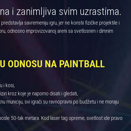
na i zanimljiva svim uzrastima.
dstavlja savremeniju igru, jer ne koristii fizičke projektile i
oru, odnosno improvizovanoj areni sa svetlosnim i dimnim
 U ODNOSU NA PAINTBALL
 i kosi,
iri kroz koje je naporno disati i gledati,
 municiju, svi igrači su ravnopravni po budžetu i ne moraju
u posle 50-tak metara. Kod laser tag opreme, svetlost ide pravo