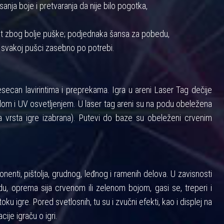
anja boje i pretvaranja da nije bilo pogotka,
nost zbog bolje puške; podjednaka šansa za pobedu,
 svakoj pušci zasebno po potrebi.
ecan lavirintima i preprekama. Igra u areni Laser Tag dečije
m i UV osvetljenjem. U laser tag areni su na podu obeležena
 vrsta igre izabrana). Putevi do baze su obeleženi crvenim
enti, pištolja, grudnog, leđnog i ramenih delova. U zavisnosti
u, oprema sija crvenom ili zelenom bojom, gasi se, treperi i
toku igre. Pored svetlosnih, tu su i zvučni efekti, kao i displej na
cije igraču o igri.