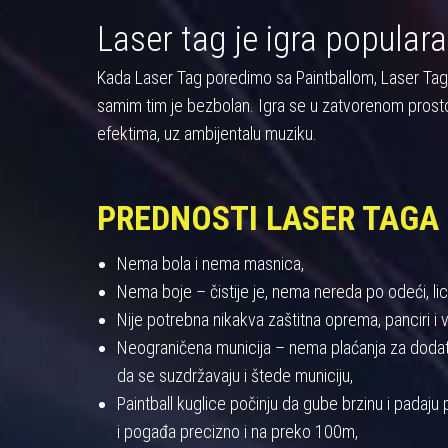
Laser tag je igra populara
Kada Laser Tag poredimo sa Paintballom, Laser Tag pre
samim tim je bezbolan. Igra se u zatvorenom prost
efektima, uz ambijentalu muziku.
PREDNOSTI LASER TAGA
Nema bola i nema masnica,
Nema boje – čistije je, nema nereda po odeći, licu
Nije potrebna nikakva zaštitna oprema, panciri i viz
Neograničena municija – nema plaćanja za dodatnu
da se suzdržavaju i štede municiju,
Paintball kuglice počinju da gube brzinu i padaj
i pogađa precizno i na preko 100m,