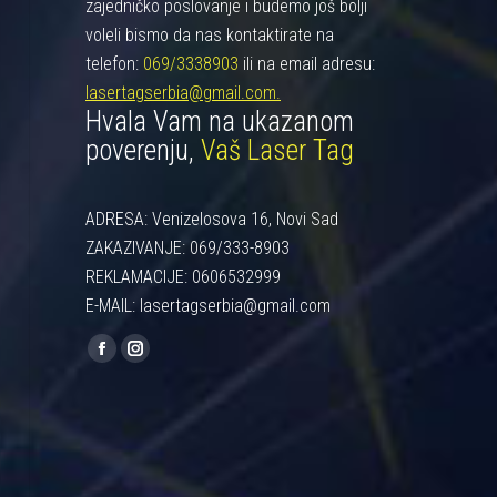
zajedničko poslovanje i budemo još bolji
voleli bismo da nas kontaktirate na
telefon:
069/3338903
ili na email adresu:
lasertagserbia@gmail.com.
Hvala Vam na ukazanom
poverenju,
Vaš Laser Tag
ADRESA: Venizelosova 16, Novi Sad
ZAKAZIVANJE: 069/333-8903
REKLAMACIJE: 0606532999
E-MAIL: lasertagserbia@gmail.com
Find us on:
Facebook
Instagram
page
page
opens
opens
in
in
new
new