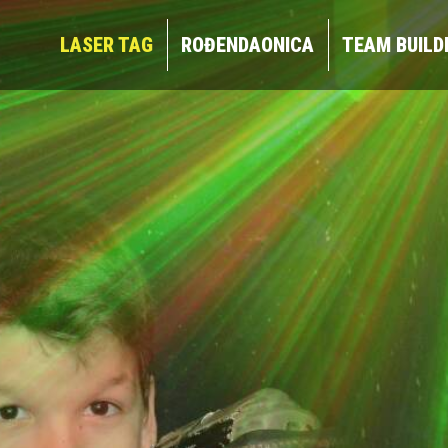
LASER TAG
ROĐENDAONICA
TEAM BUIL
LASER TAG
ROĐENDAONICA
TEAM BUILD