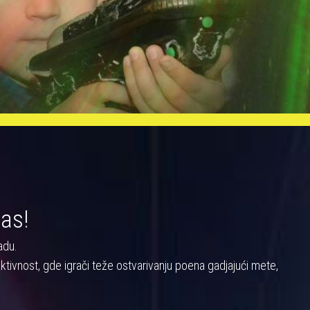
nas!
adu.
a aktivnost, gde igrači teže ostvarivanju poena gadjajući mete,