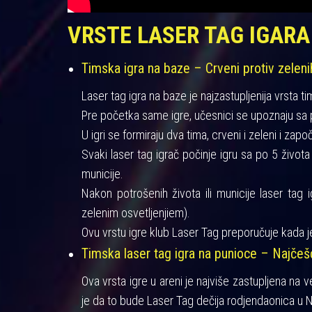
VRSTE LASER TAG IGARA
Timska igra na baze – Crveni protiv zeleni
Laser tag igra na baze je najzastupljenija vrsta ti
Pre početka same igre, učesnici se upoznaju sa pra
U igri se formiraju dva tima, crveni i zeleni i zapo
Svaki laser tag igrač počinje igru sa po 5 život
municije.
Nakon potrošenih života ili municije laser tag 
zelenim osvetljenjiem).
Ovu vrstu igre klub Laser Tag preporučuje kada je
Timska laser tag igra na punioce – Najče
Ova vrsta igre u areni je najviše zastupljena na 
je da to bude Laser Tag dečija rodjendaonica u