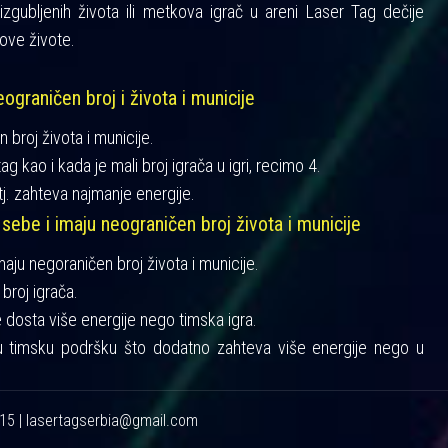
gubljenih života ili metkova igrač u areni Laser Tag dečije
ove živote.
ograničen broj i života i municije
n broj života i municije.
ag kao i kada je mali broj igrača u igri, recimo 4.
tj. zahteva najmanje energije.
 sebe i imaju neograničen broj života i municije
imaju negoraničen broj života i municije.
broj igrača.
je dosta više energije nego timska igra.
u timsku podršku što dodatno zahteva više energije nego u
215 | lasertagserbia@gmail.com