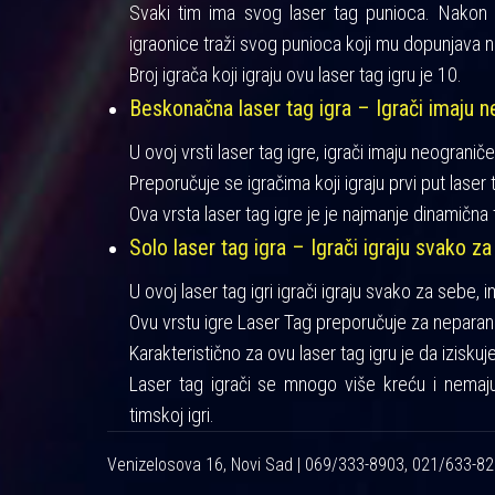
Svaki tim ima svog laser tag punioca. Nakon iz
igraonice traži svog punioca koji mu dopunjava n
Broj igrača koji igraju ovu laser tag igru je 10.
Beskonačna laser tag igra – Igrači imaju ne
U ovoj vrsti laser tag igre, igrači imaju neograniče
Preporučuje se igračima koji igraju prvi put laser t
Ova vrsta laser tag igre je je najmanje dinamična 
Solo laser tag igra – Igrači igraju svako za
U ovoj laser tag igri igrači igraju svako za sebe, 
Ovu vrstu igre Laser Tag preporučuje za neparan 
Karakteristično za ovu laser tag igru je da izisku
Laser tag igrači se mnogo više kreću i nemaj
timskoj igri.
Venizelosova 16, Novi Sad | 069/333-8903, 021/633-8