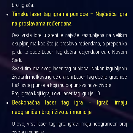
broj igrača.
Timska laser tag igra na punioce – Najčešća igra
na proslavama rođendana
Ova vrsta igre u areni je najviše zastupljena na velikim
okupljanjima kao što je proslava rođendana, a preporuka
je da to bude Laser Tag dečija rodjendaonica u Novom
Sadu.
Svaki tim ima svog laser tag punioca. Nakon izgubljenih
života ili metkova igrač u areni Laser Tag dečije igraonice
traži svog punioca koji mu dopunjava nove živote.
Broj igrača koji igraju ovu laser tag igru je 10.
Beskonačna laser tag igra – Igrači imaju
neograničen broj i života i municije
U ovoj vrsti laser tag igre, igrači imaju neograničen broj
života i municije.