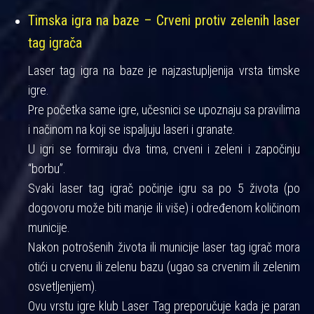
Timska igra na baze – Crveni protiv zelenih laser
tag igrača
Laser tag igra na baze je najzastupljenija vrsta timske
igre.
Pre početka same igre, učesnici se upoznaju sa pravilima
i načinom na koji se ispaljuju laseri i granate.
U igri se formiraju dva tima, crveni i zeleni i započinju
“borbu”.
Svaki laser tag igrač počinje igru sa po 5 života (po
dogovoru može biti manje ili više) i određenom količinom
municije.
Nakon potrošenih života ili municije laser tag igrač mora
otići u crvenu ili zelenu bazu (ugao sa crvenim ili zelenim
osvetljenjiem).
Ovu vrstu igre klub Laser Tag preporučuje kada je paran