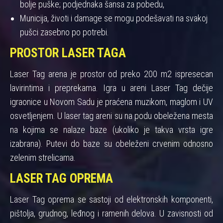
bolje puške; podjednaka šansa za pobedu,
Municija, životi i damage se mogu podešavati na svakoj
pušci zasebno po potrebi.
PROSTOR LASER TAGA
Laser Tag arena je prostor od preko 200 m2 ispresecan
lavirintima i preprekama. Igra u areni Laser Tag dečije
igraonice u Novom Sadu je praćena muzikom, maglom i UV
osvetljenjem. U laser tag areni su na podu obeležena mesta
na kojima se nalaze baze (ukoliko je takva vrsta igre
izabrana). Putevi do baze su obeleženi crvenim odnosno
zelenim strelicama.
LASER TAG OPREMA
Laser Tag oprema se sastoji od elektronskih komponenti,
pištolja, grudnog, leđnog i ramenih delova. U zavisnosti od