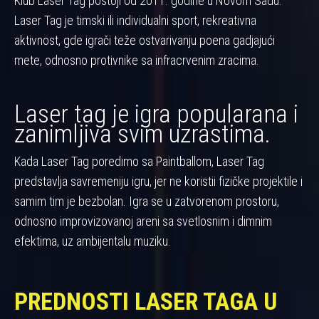
Klub Laser Tag postoji od 2011. godine u Novom Sadu.
Laser Tag je timski ili individualni sport, rekreativna
aktivnost, gde igrači teže ostvarivanju poena gadjajući
mete, odnosno protivnike sa infracrvenim zracima.
Laser tag je igra popularana i
zanimljiva svim uzrastima.
Kada Laser Tag poredimo sa Paintballom, Laser Tag
predstavlja savremeniju igru, jer ne koristii fizičke projektile i
samim tim je bezbolan. Igra se u zatvorenom prostoru,
odnosno improvizovanoj areni sa svetlosnim i dimnim
efektima, uz ambijentalu muziku.
PREDNOSTI LASER TAGA U