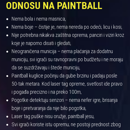
ODNOSU NA PAINTBALL
Nema bola i nema masnica,
Nema boje – čistije je, nema nereda po odeći, licu i kosi,
Nije potrebna nikakva zaštitna oprema, panciri i viziri kroz
koje je naporno disati i gledati,
Neograničena municija – nema plaćanja za dodatnu
municiju, svi igrači su ravnopravni po budžetu i ne moraju
da se suzdržavaju i štede municiju,
Paintball kuglice počinju da gube brzinu i padaju posle
50-tak metara. Kod laser tag opreme, svetlost ide pravo
i pogađa precizno i na preko 100m,
Pogotke detektuju senzori – nema nefer igre, brisanja
boje i pretvaranja da nije bilo pogotka,
Laser tag puške nisu oružje, paintball jesu,
Svi igrači koriste istu opremu; ne postoji prednost zbog