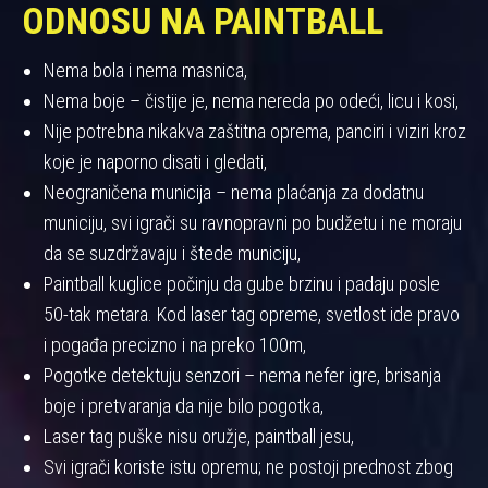
ODNOSU NA PAINTBALL
Nema bola i nema masnica,
Nema boje – čistije je, nema nereda po odeći, licu i kosi,
Nije potrebna nikakva zaštitna oprema, panciri i viziri kroz
koje je naporno disati i gledati,
Neograničena municija – nema plaćanja za dodatnu
municiju, svi igrači su ravnopravni po budžetu i ne moraju
da se suzdržavaju i štede municiju,
Paintball kuglice počinju da gube brzinu i padaju posle
50-tak metara. Kod laser tag opreme, svetlost ide pravo
i pogađa precizno i na preko 100m,
Pogotke detektuju senzori – nema nefer igre, brisanja
boje i pretvaranja da nije bilo pogotka,
Laser tag puške nisu oružje, paintball jesu,
Svi igrači koriste istu opremu; ne postoji prednost zbog