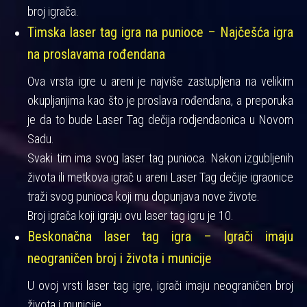
broj igrača.
Timska laser tag igra na punioce – Najčešća igra
na proslavama rođendana
Ova vrsta igre u areni je najviše zastupljena na velikim
okupljanjima kao što je proslava rođendana, a preporuka
je da to bude Laser Tag dečija rodjendaonica u Novom
Sadu.
Svaki tim ima svog laser tag punioca. Nakon izgubljenih
života ili metkova igrač u areni Laser Tag dečije igraonice
traži svog punioca koji mu dopunjava nove živote.
Broj igrača koji igraju ovu laser tag igru je 10.
Beskonačna laser tag igra – Igrači imaju
neograničen broj i života i municije
U ovoj vrsti laser tag igre, igrači imaju neograničen broj
života i municije.