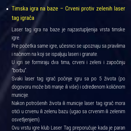
Timska igra na baze – Crveni protiv zelenih laser
tag igrača
Laser tag igra na baze je najzastupljenija vrsta timske
igre.
Pre početka same igre, učesnici se upoznaju sa pravilima
i načinom na koji se ispaljuju laseri i granate.
U igri se formiraju dva tima, crveni i zeleni i započinju
“borbu”.
Svaki laser tag igrač počinje igru sa po 5 života (po
dogovoru može biti manje ili više) i određenom količinom
municije.
Nakon potrošenih života ili municije laser tag igrač mora
otići u crvenu ili zelenu bazu (ugao sa crvenim ili zelenim
osvetljenjiem).
Ovu vrstu igre klub Laser Tag preporučuje kada je paran