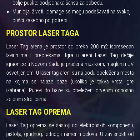
bolje puške; podjednaka šansa za pobedu,
Municija, životi i damage se mogu podešavati na svakoj
pušci zasebno po potrebi.
PROSTOR LASER TAGA
Laser Tag arena je prostor od preko 200 m2 ispresecan
lavirintima i preprekama. Igra u areni Laser Tag dečije
igraonice u Novom Sadu je praćena muzikom, maglom i UV
osvetljenjem. U laser tag areni su na podu obeležena mesta
na kojima se nalaze baze (ukoliko je takva vrsta igre
izabrana). Putevi do baze su obeleženi crvenim odnosno
zelenim strelicama.
LASER TAG OPREMA
Laser Tag oprema se sastoji od elektronskih komponenti,
pištolja, grudnog, leđnog i ramenih delova. U zavisnosti od