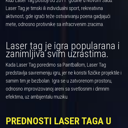
Klub Laser Tag postoji od 2011. godine u Novom Sadu.
Laser Tag je timski ili individualni sport, rekreativna
aktivnost, gde igrači teže ostvarivanju poena gadjajući
mete, odnosno protivnike sa infracrvenim zracima.
Laser tag je igra popularana i
zanimljiva svim uzrastima.
Kada Laser Tag poredimo sa Paintballom, Laser Tag
predstavlja savremeniju igru, jer ne koristii fizičke projektile i
samim tim je bezbolan. Igra se u zatvorenom prostoru,
odnosno improvizovanoj areni sa svetlosnim i dimnim
efektima, uz ambijentalu muziku.
PREDNOSTI LASER TAGA U