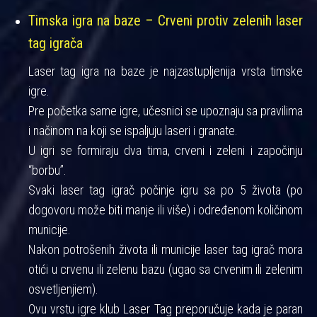
Timska igra na baze – Crveni protiv zelenih laser
tag igrača
Laser tag igra na baze je najzastupljenija vrsta timske
igre.
Pre početka same igre, učesnici se upoznaju sa pravilima
i načinom na koji se ispaljuju laseri i granate.
U igri se formiraju dva tima, crveni i zeleni i započinju
“borbu”.
Svaki laser tag igrač počinje igru sa po 5 života (po
dogovoru može biti manje ili više) i određenom količinom
municije.
Nakon potrošenih života ili municije laser tag igrač mora
otići u crvenu ili zelenu bazu (ugao sa crvenim ili zelenim
osvetljenjiem).
Ovu vrstu igre klub Laser Tag preporučuje kada je paran