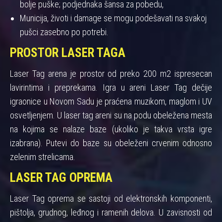
bolje puške; podjednaka šansa za pobedu,
Municija, životi i damage se mogu podešavati na svakoj
pušci zasebno po potrebi.
PROSTOR LASER TAGA
Laser Tag arena je prostor od preko 200 m2 ispresecan
lavirintima i preprekama. Igra u areni Laser Tag dečije
igraonice u Novom Sadu je praćena muzikom, maglom i UV
osvetljenjem. U laser tag areni su na podu obeležena mesta
na kojima se nalaze baze (ukoliko je takva vrsta igre
izabrana). Putevi do baze su obeleženi crvenim odnosno
zelenim strelicama.
LASER TAG OPREMA
Laser Tag oprema se sastoji od elektronskih komponenti,
pištolja, grudnog, leđnog i ramenih delova. U zavisnosti od