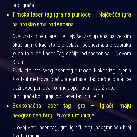
broj igrača.
Timska laser tag igra na punioce – Najčešća igra
na proslavama rođendana
Ova vrsta igre u areni je najviše zastupljena na velikim
okupljanjima kao što je proslava rođendana, a preporuka
je da to bude Laser Tag dečija rodjendaonica u Novom
Sadu.
Svaki tim ima svog laser tag punioca. Nakon izgubljenih
života ili metkova igrač u areni Laser Tag dečije igraonice
traži svog punioca koji mu dopunjava nove živote.
Broj igrača koji igraju ovu laser tag igru je 10.
Beskonačna laser tag igra – Igrači imaju
neograničen broj i života i municije
U ovoj vrsti laser tag igre, igrači imaju neograničen broj
života i municije.