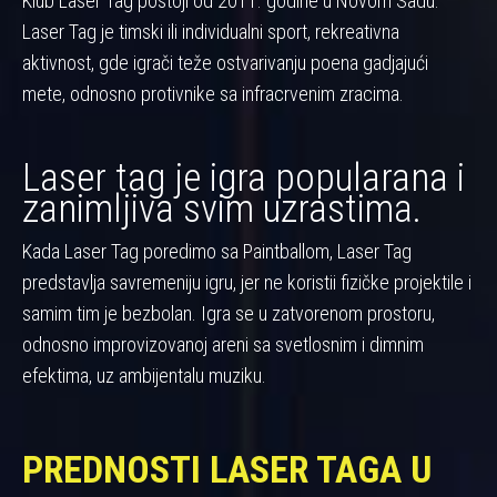
Klub Laser Tag postoji od 2011. godine u Novom Sadu.
Laser Tag je timski ili individualni sport, rekreativna
aktivnost, gde igrači teže ostvarivanju poena gadjajući
mete, odnosno protivnike sa infracrvenim zracima.
Laser tag je igra popularana i
zanimljiva svim uzrastima.
Kada Laser Tag poredimo sa Paintballom, Laser Tag
predstavlja savremeniju igru, jer ne koristii fizičke projektile i
samim tim je bezbolan. Igra se u zatvorenom prostoru,
odnosno improvizovanoj areni sa svetlosnim i dimnim
efektima, uz ambijentalu muziku.
PREDNOSTI LASER TAGA U