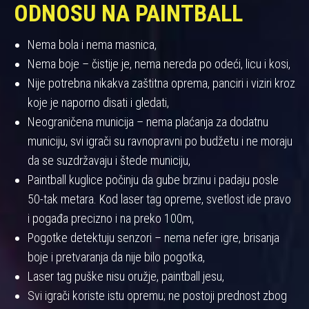
ODNOSU NA PAINTBALL
Nema bola i nema masnica,
Nema boje – čistije je, nema nereda po odeći, licu i kosi,
Nije potrebna nikakva zaštitna oprema, panciri i viziri kroz
koje je naporno disati i gledati,
Neograničena municija – nema plaćanja za dodatnu
municiju, svi igrači su ravnopravni po budžetu i ne moraju
da se suzdržavaju i štede municiju,
Paintball kuglice počinju da gube brzinu i padaju posle
50-tak metara. Kod laser tag opreme, svetlost ide pravo
i pogađa precizno i na preko 100m,
Pogotke detektuju senzori – nema nefer igre, brisanja
boje i pretvaranja da nije bilo pogotka,
Laser tag puške nisu oružje, paintball jesu,
Svi igrači koriste istu opremu; ne postoji prednost zbog