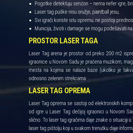
Pogotke detektuju senzori – nema nefer igre, bris
Laser tag puške nisu oružje, paintball jesu,
Svi igrači koriste istu opremu; ne postoji pred
Municija, životi i damage se mogu podešavati na
PROSTOR LASER TAGA
Laser Tag arena je prostor od preko 200 m2 ispres
igraonice u Novom Sadu je praćena muzikom, maglo
mesta na kojima se nalaze baze (ukoliko je takva
odnosno zelenim strelicama.
LASER TAG OPREMA
Laser Tag oprema se sastoji od elektronskih kompon
od igre u Laser Tag dečijoj igraonici u Novom Sad
slično. To laser tag igračima daje znake o situaciji u 
laser tag pištolju koji u svakom trenutku daje informa