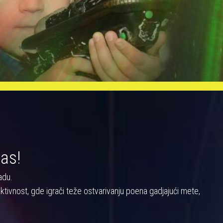
nas!
adu.
a aktivnost, gde igrači teže ostvarivanju poena gadjajući mete,