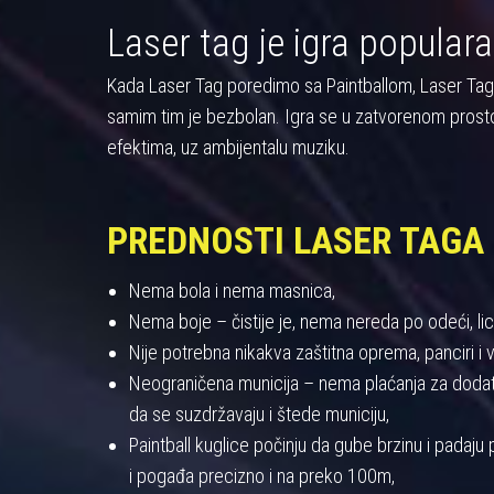
Laser tag je igra populara
Kada Laser Tag poredimo sa Paintballom, Laser Tag pre
samim tim je bezbolan. Igra se u zatvorenom prost
efektima, uz ambijentalu muziku.
PREDNOSTI LASER TAGA
Nema bola i nema masnica,
Nema boje – čistije je, nema nereda po odeći, licu
Nije potrebna nikakva zaštitna oprema, panciri i viz
Neograničena municija – nema plaćanja za dodatnu
da se suzdržavaju i štede municiju,
Paintball kuglice počinju da gube brzinu i padaj
i pogađa precizno i na preko 100m,