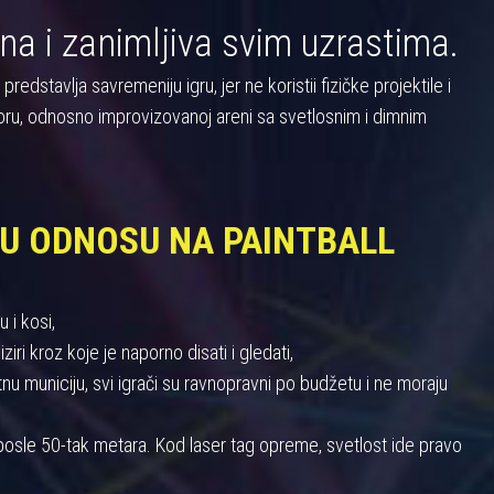
na i zanimljiva svim uzrastima.
dstavlja savremeniju igru, jer ne koristii fizičke projektile i
oru, odnosno improvizovanoj areni sa svetlosnim i dimnim
 U ODNOSU NA PAINTBALL
 i kosi,
iri kroz koje je naporno disati i gledati,
 municiju, svi igrači su ravnopravni po budžetu i ne moraju
u posle 50-tak metara. Kod laser tag opreme, svetlost ide pravo