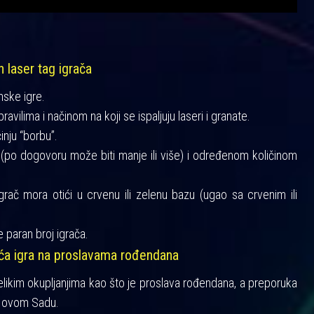
h laser tag igrača
mske igre.
vilima i načinom na koji se ispaljuju laseri i granate.
činju “borbu”.
a (po dogovoru može biti manje ili više) i određenom količinom
igrač mora otići u crvenu ili zelenu bazu (ugao sa crvenim ili
 paran broj igrača.
šća igra na proslavama rođendana
velikim okupljanjima kao što je proslava rođendana, a preporuka
 Novom Sadu.