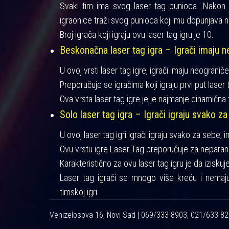
Svaki tim ima svog laser tag punioca. Nakon iz
igraonice traži svog punioca koji mu dopunjava n
Broj igrača koji igraju ovu laser tag igru je 10.
Beskonačna laser tag igra – Igrači imaju ne
U ovoj vrsti laser tag igre, igrači imaju neograniče
Preporučuje se igračima koji igraju prvi put laser t
Ova vrsta laser tag igre je je najmanje dinamična 
Solo laser tag igra – Igrači igraju svako za
U ovoj laser tag igri igrači igraju svako za sebe, 
Ovu vrstu igre Laser Tag preporučuje za neparan 
Karakteristično za ovu laser tag igru je da izisku
Laser tag igrači se mnogo više kreću i nemaj
timskoj igri.
Venizelosova 16, Novi Sad | 069/333-8903, 021/633-8