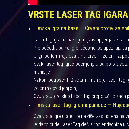
VRSTE LASER TAG IGARA
Timska igra na baze – Crveni protiv zeleni
Laser tag igra na baze je najzastupljenija vrsta ti
Pre početka same igre, učesnici se upoznaju sa pra
U igri se formiraju dva tima, crveni i zeleni i zapo
Svaki laser tag igrač počinje igru sa po 5 život
municije.
Nakon potrošenih života ili municije laser tag 
zelenim osvetljenjiem).
Ovu vrstu igre klub Laser Tag preporučuje kada je
Timska laser tag igra na punioce – Najče
Ova vrsta igre u areni je najviše zastupljena na 
je da to bude Laser Tag dečija rodjendaonica u