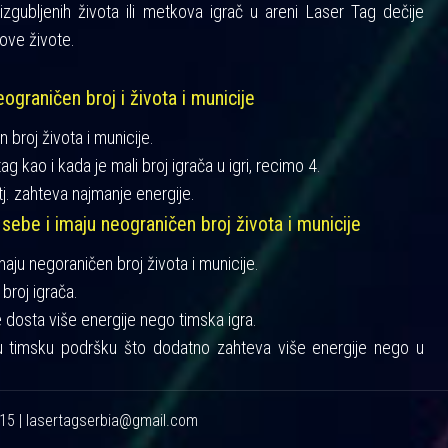
gubljenih života ili metkova igrač u areni Laser Tag dečije
ove živote.
ograničen broj i života i municije
n broj života i municije.
ag kao i kada je mali broj igrača u igri, recimo 4.
tj. zahteva najmanje energije.
 sebe i imaju neograničen broj života i municije
imaju negoraničen broj života i municije.
broj igrača.
je dosta više energije nego timska igra.
u timsku podršku što dodatno zahteva više energije nego u
215 | lasertagserbia@gmail.com