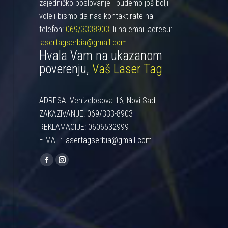
zajedničko poslovanje i budemo još bolji
voleli bismo da nas kontaktirate na
telefon:
069/3338903
ili na email adresu:
lasertagserbia@gmail.com.
Hvala Vam na ukazanom
poverenju,
Vaš Laser Tag
ADRESA: Venizelosova 16, Novi Sad
ZAKAZIVANJE: 069/333-8903
REKLAMACIJE: 0606532999
E-MAIL: lasertagserbia@gmail.com
Find us on:
Facebook
Instagram
page
page
opens
opens
in
in
new
new