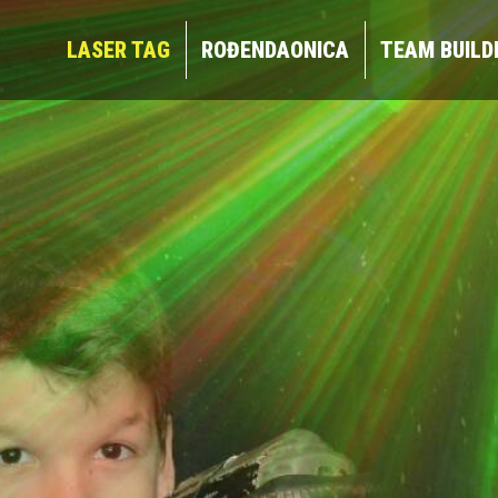
LASER TAG
ROĐENDAONICA
TEAM BUIL
LASER TAG
ROĐENDAONICA
TEAM BUILD