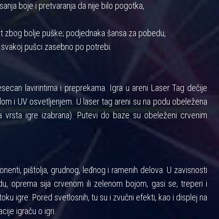
anja boje i pretvaranja da nije bilo pogotka,
nost zbog bolje puške; podjednaka šansa za pobedu,
 svakoj pušci zasebno po potrebi.
ecan lavirintima i preprekama. Igra u areni Laser Tag dečije
m i UV osvetljenjem. U laser tag areni su na podu obeležena
 vrsta igre izabrana). Putevi do baze su obeleženi crvenim
enti, pištolja, grudnog, leđnog i ramenih delova. U zavisnosti
u, oprema sija crvenom ili zelenom bojom, gasi se, treperi i
toku igre. Pored svetlosnih, tu su i zvučni efekti, kao i displej na
cije igraču o igri.